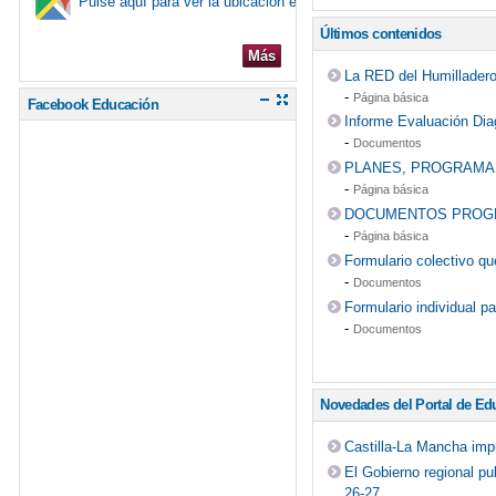
Pulse aquí para ver la ubicación en el mapa
Últimos contenidos
Más
La RED del Humillader
-
Página básica
Facebook Educación
Informe Evaluación Dia
-
Documentos
PLANES, PROGRAMA
-
Página básica
DOCUMENTOS PROG
-
Página básica
Formulario colectivo q
-
Documentos
Formulario individual 
-
Documentos
Novedades del Portal de Ed
Castilla-La Mancha impu
El Gobierno regional pu
26-27