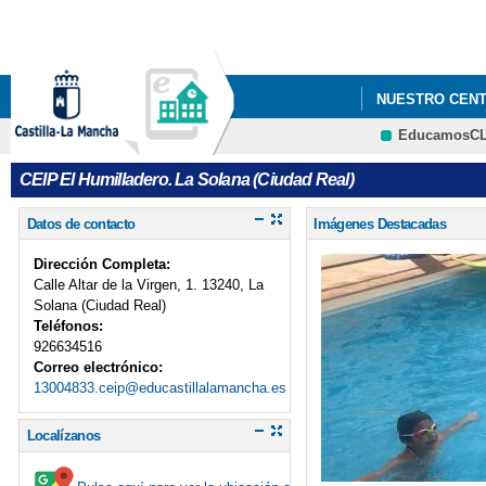
NUESTRO CEN
EducamosC
INFORME EVALU
CEIP El Humilladero. La Solana (Ciudad Real)
Datos de contacto
Imágenes Destacadas
Dirección Completa:
Calle Altar de la Virgen, 1. 13240, La
Solana (Ciudad Real)
Teléfonos:
926634516
Correo electrónico:
13004833.ceip@educastillalamancha.es
Localízanos