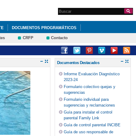
Search this site
Formulario de
búsqueda
TE
DOCUMENTOS PROGRAMÁTICOS
tes
CRFP
Contacto
NES, PROGRAMAS Y PROYECTOS
Documentos Destacados
Informe Evaluación Diagnóstico
2023-24
Formulario colectivo quejas y
sugerencias
Formulario individual para
sugerencias y reclamaciones
Guía para instalar el control
parental Family Link
Guía de control parental INCIBE
Guía de uso responsable de