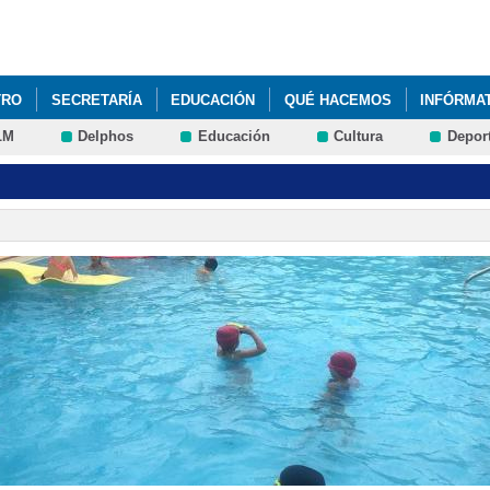
Pasar al
contenido
principal
TRO
SECRETARÍA
EDUCACIÓN
QUÉ HACEMOS
INFÓRMA
LM
Delphos
Educación
Cultura
Depor
ACIÓN DIAGNÓSTICO 2023-24
LA RED DEL HUMILLADERO
PLA